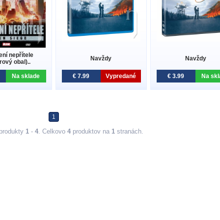
ení nepřítele
Navždy
Navždy
rový obal)..
Na sklade
€ 7.99
Vypredané
€ 3.99
Na skl
1
produkty
1
-
4
. Celkovo
4
produktov na
1
stranách.