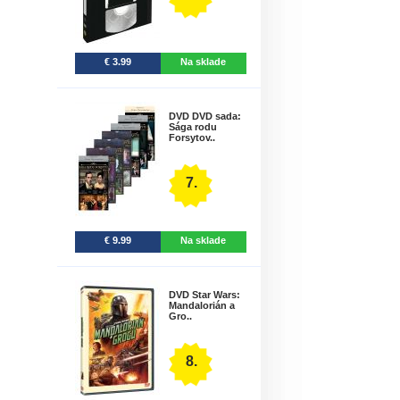
€ 3.99
Na sklade
DVD DVD sada:
Sága rodu
Forsytov..
7.
€ 9.99
Na sklade
DVD Star Wars:
Mandalorián a
Gro..
8.