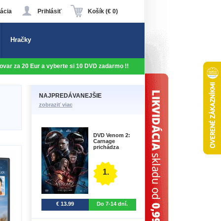
ácia
Prihlásiť
Košík (€ 0)
Hračky
 tovar za 20 Eur a vyberte si 10 DVD zadarmo !!
NAJPREDÁVANEJŠIE
zobraziť viac
DVD Venom 2:
Carnage
prichádza
1.
€ 13.99
Do 7-14 dní.