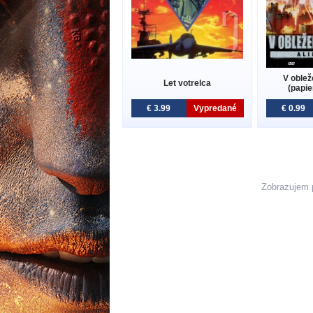
V oblež
Let votrelca
(papie
€ 3.99
Vypredané
€ 0.99
Zobrazujem 