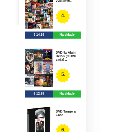
vybranýc..
4.
€ 14.99
Na sklade
DVD 9x Alain
Delon (9 DVD
sada) ..
5.
€ 12.99
Na sklade
DVD Tango a
Cash
6.