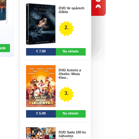
DVD Ve spárech
ďábla
2.
ade
€ 7.99
Na sklade
DVD Asterix a
Obelix: Misia
Kleo..
3.
€ 5.99
Na sklade
DVD Sada 100 ks
náhodne