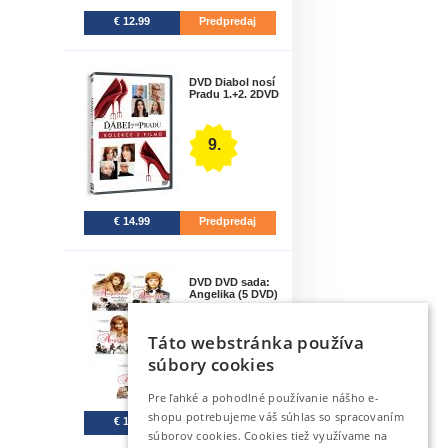
€ 12.99
Predpredaj
DVD Diabol nosí
Pradu 1.+2. 2DVD
9.
€ 14.99
Predpredaj
DVD DVD sada:
Angelika (5 DVD)
-..
Táto webstránka používa
10.
súbory cookies
Pre ľahké a pohodlné používanie nášho e-
shopu potrebujeme váš súhlas so spracovaním
€ 16.99
Na sklade
súborov cookies. Cookies tiež využívame na