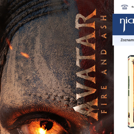
+
Zoznam 