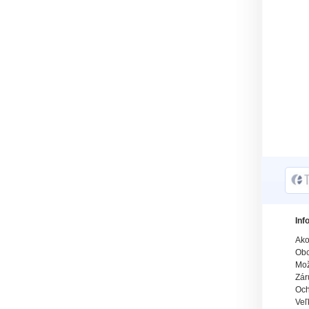
Inf
Ako
Obc
Mož
Zár
Och
Veľ