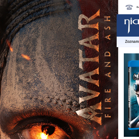
+
Zoznam 