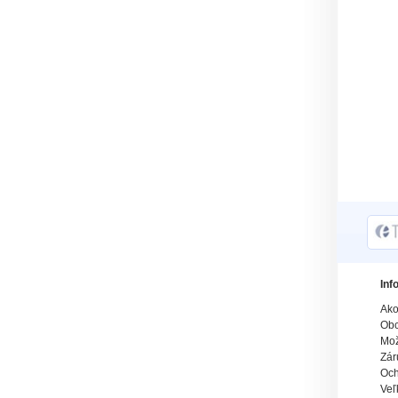
Inf
Ako
Obc
Mož
Zár
Och
Veľ