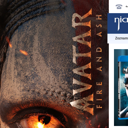
+
Zoznam 