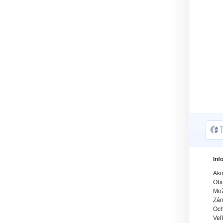
Inf
Ako
Obc
Mož
Zár
Och
Veľ