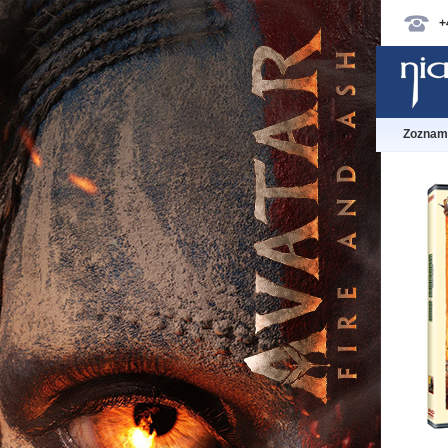
+
Zoznam 