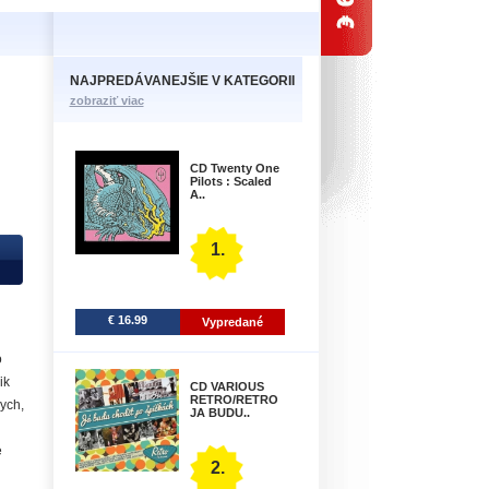
NAJPREDÁVANEJŠIE V KATEGORII
zobraziť viac
CD Twenty One
Pilots : Scaled
A..
1.
€ 16.99
Vypredané
o
ik
CD VARIOUS
RETRO/RETRO
ych,
JA BUDU..
e
2.