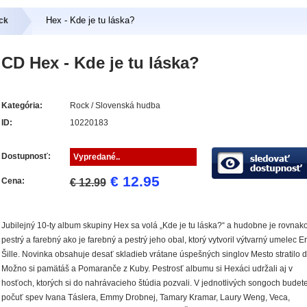
Hex - Kde je tu láska?
ck
CD Hex - Kde je tu láska?
Kategória:
Rock / Slovenská hudba
ID:
10220183
Dostupnosť:
Vypredané..
€ 12.95
Cena:
€ 12.99
Jubilejný 10-ty album skupiny Hex sa volá „Kde je tu láska?“ a hudobne je rovnak
pestrý a farebný ako je farebný a pestrý jeho obal, ktorý vytvoril výtvarný umelec Er
Šille. Novinka obsahuje desať skladieb vrátane úspešných singlov Mesto stratilo d
Možno si pamätáš a Pomaranče z Kuby. Pestrosť albumu si Hexáci udržali aj v
hosťoch, ktorých si do nahrávacieho štúdia pozvali. V jednotlivých songoch budet
počuť spev Ivana Táslera, Emmy Drobnej, Tamary Kramar, Laury Weng, Veca,