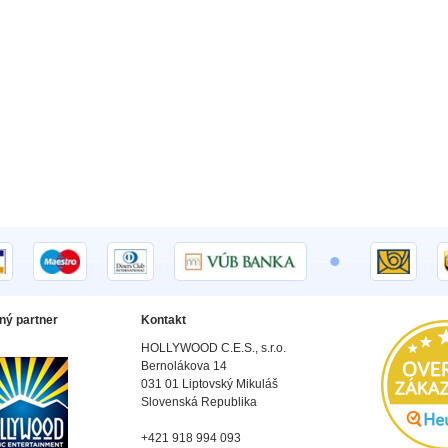
•
ný partner
Kontakt
HOLLYWOOD C.E.S., s.r.o.
Bernolákova 14
031 01 Liptovský Mikuláš
Slovenská Republika
+421 918 994 093