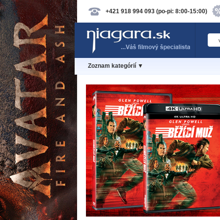
+421 918 994 093 (po-pi: 8:00-15:00)
Zoznam kategórií ▼