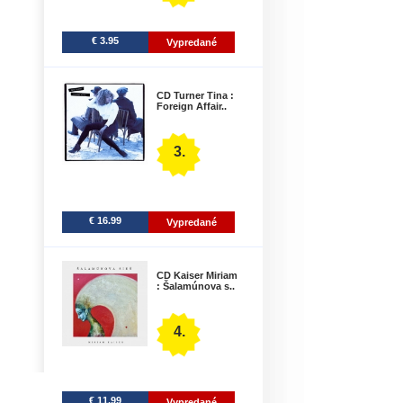
€ 3.95
Vypredané
CD Turner Tina :
Foreign Affair..
3.
€ 16.99
Vypredané
CD Kaiser Miriam
: Šalamúnova s..
4.
€ 11.99
Vypredané