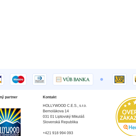
•
ný partner
Kontakt
HOLLYWOOD C.E.S., s.r.o.
Bernolákova 14
031 01 Liptovský Mikuláš
Slovenská Republika
+421 918 994 093