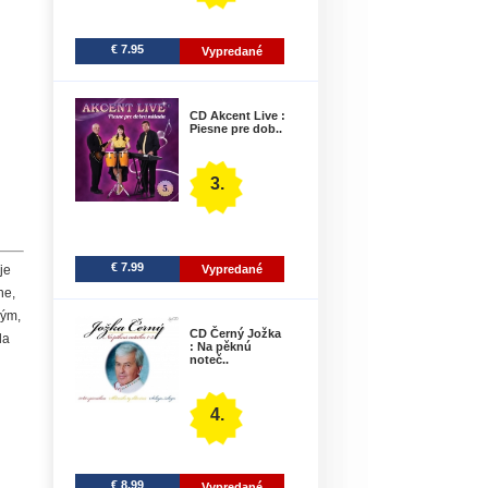
€ 7.95
Vypredané
CD Akcent Live :
Piesne pre dob..
3.
€ 7.99
Vypredané
je
ne,
kým,
CD Černý Jožka
la
: Na pěknú
noteč..
4.
€ 8.99
Vypredané