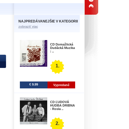
NAJPREDÁVANEJŠIE V KATEGORII
zobraziť viac
CD Domažlická
Dudácká Muzika
: ..
1.
€ 9.99
Vypredané
CD ĽUDOVÁ
HUDBA DRIBNA
- Rosla ..
2.