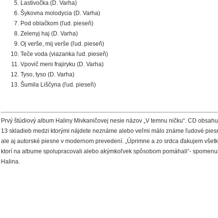
Lastivočka (D. Varha)
Šykovna molodycia (D. Varha)
Pod oblačkom (ľud. pieseň)
Zelenyj haj (D. Varha)
Oj verše, mij verše (ľud. pieseň)
Teče voda (viazanka ľud. pieseň)
Vpovič meni frajiryku (D. Varha)
Tyso, tyso (D. Varha)
Šumila Liščyna (ľud. pieseň)
Prvý štúdiový album Haliny Mivkaničovej nesie názov „V temnu ničku“. CD obsahu
13 skladieb medzi ktorými nájdete neznáme alebo veľmi málo známe ľudové pies
ale aj autorské piesne v modernom prevedení. „Úprimne a zo srdca ďakujem všet
ktorí na albume spolupracovali alebo akýmkoľvek spôsobom pomáhali“- spomenu
Halina.