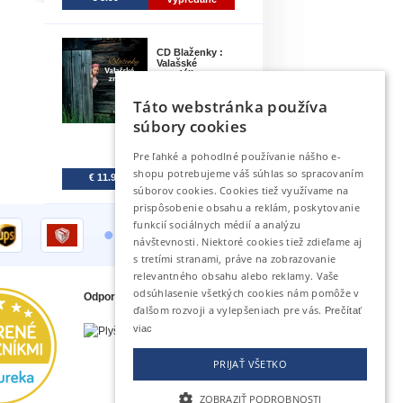
CD Blaženky :
Valašské
zrcadélk..
Táto webstránka používa
5.
súbory cookies
Pre ľahké a pohodlné používanie nášho e-
shopu potrebujeme váš súhlas so spracovaním
€ 11.99
Vypredané
súborov cookies. Cookies tiež využívame na
prispôsobenie obsahu a reklám, poskytovanie
•
funkcií sociálnych médií a analýzu
návštevnosti. Niektoré cookies tiež zdieľame aj
s tretími stranami, práve na zobrazovanie
relevantného obsahu alebo reklamy. Vaše
odsúhlasenie všetkých cookies nám pomôže v
Odporúčame tiež
ďalšom rozvoji a vylepšeniach pre vás.
Prečítať
viac
PRIJAŤ VŠETKO
ZOBRAZIŤ PODROBNOSTI