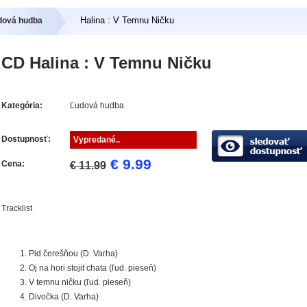
Halina : V Temnu Ničku
udová hudba
CD Halina : V Temnu Ničku
Kategória:
Ľudová hudba
Dostupnosť:
Vypredané..
€ 9.99
Cena:
€ 11.99
Tracklist
Pid čerešňou (D. Varha)
Oj na hori stojit chata (ľud. pieseň)
V temnu ničku (ľud. pieseň)
Divočka (D. Varha)