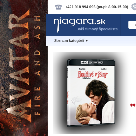
+421 918 994 093 (po-pi: 8:00-15:00)
Zoznam kategórií ▼