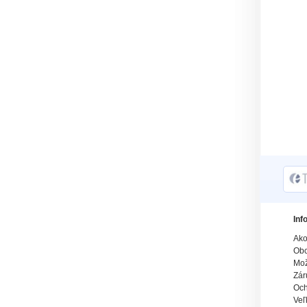
Inf
Ako
Obc
Mož
Zár
Och
Veľ