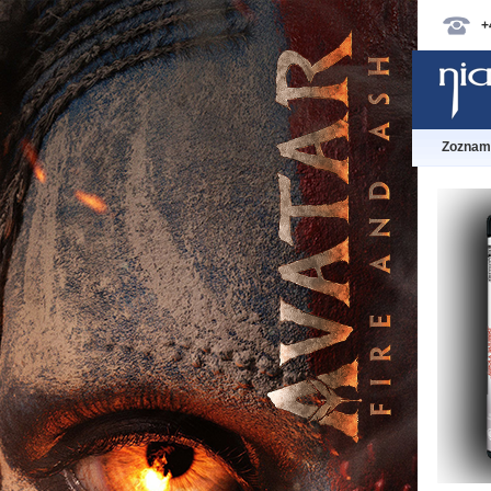
+
Zoznam 