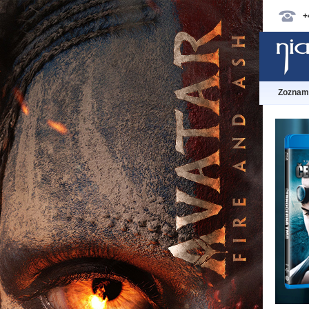
+
Zoznam 