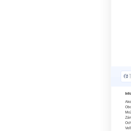
Inf
Ako
Obc
Mož
Zár
Och
Veľ