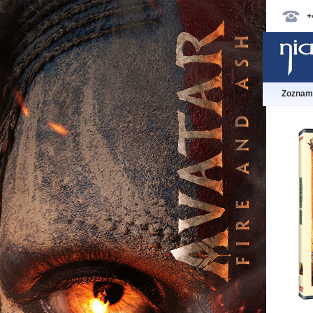
+
Zoznam 