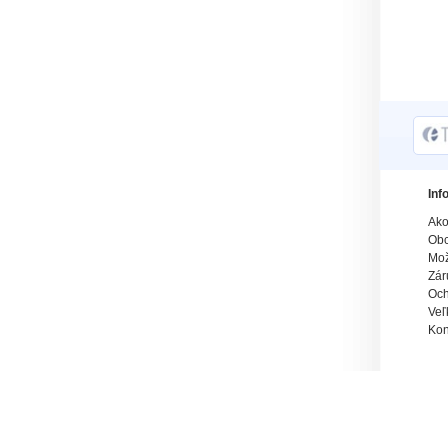
Inf
Ako
Obc
Mož
Zár
Och
Veľ
Kon