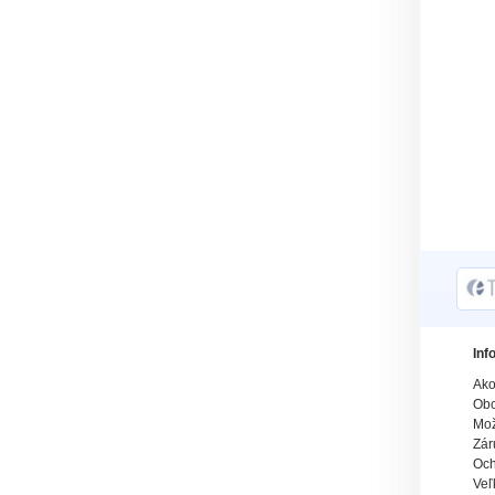
Inf
Ako
Obc
Mož
Zár
Och
Veľ