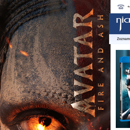
+
Zoznam 