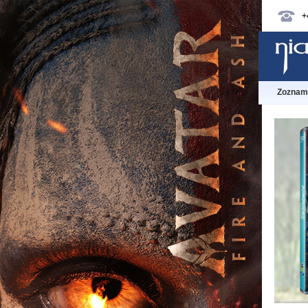
+
Zoznam 