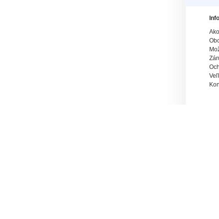
Inf
Ako
Obc
Mož
Zár
Och
Veľ
Kon