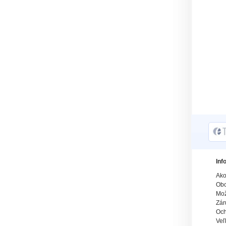
Inf
Ako
Obc
Mož
Zár
Och
Veľ