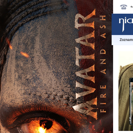
+
Zoznam 