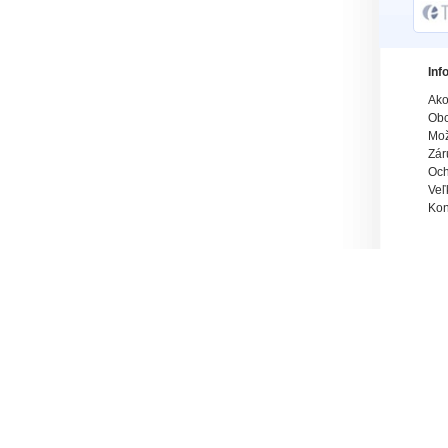
Inf
Ako
Obc
Mož
Zár
Och
Veľ
Kon