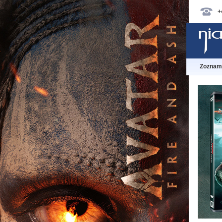
+
Zoznam 