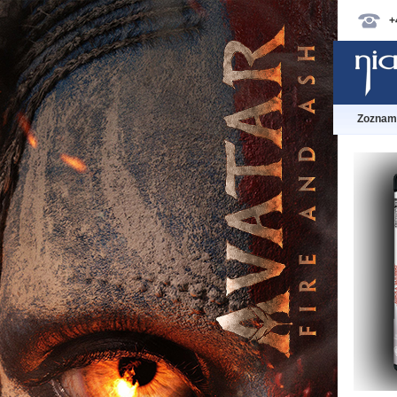
+
Zoznam 