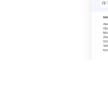
Inf
Ako
Obc
Mož
Zár
Och
Veľ
Kon