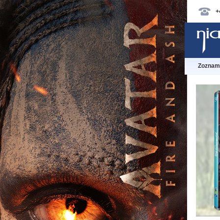
+
Zoznam 