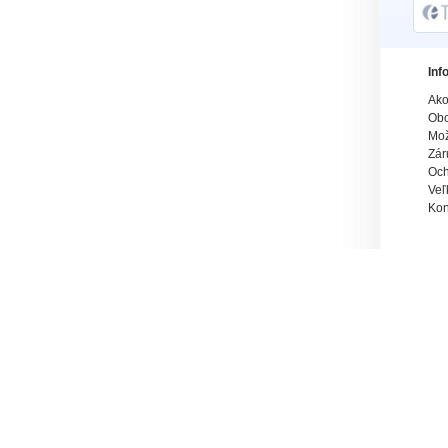
Inf
Ako
Obc
Mož
Zár
Och
Veľ
Kon