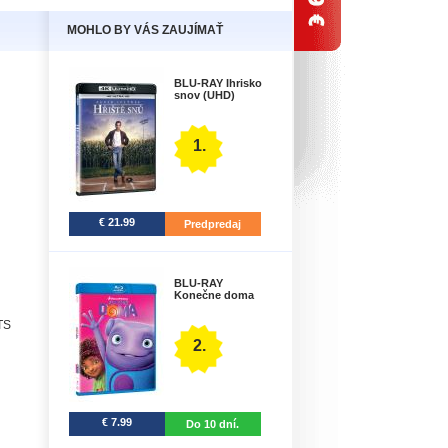
MOHLO BY VÁS ZAUJÍMAŤ
BLU-RAY Ihrisko
snov (UHD)
1.
€ 21.99
Predpredaj
BLU-RAY
Konečne doma
TS
2.
€ 7.99
Do 10 dní.