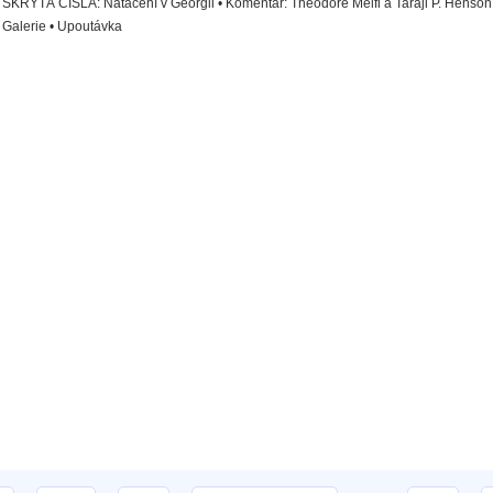
SKRYTÁ ČÍSLA: Natáčení v Georgii • Komentář: Theodore Melfi a Taraji P. Henson 
Galerie • Upoutávka