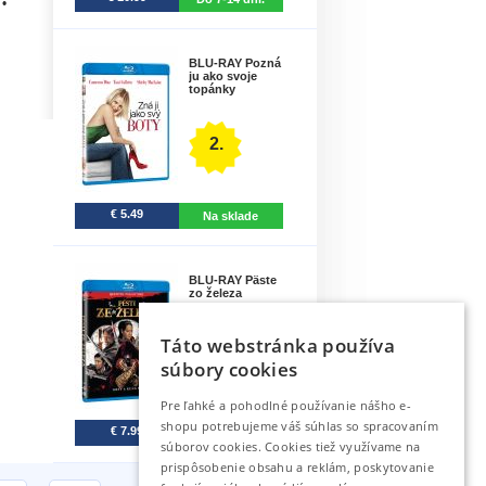
•
BLU-RAY Pozná
ju ako svoje
topánky
2.
€ 5.49
Na sklade
BLU-RAY Päste
zo železa
Táto webstránka používa
3.
súbory cookies
Pre ľahké a pohodlné používanie nášho e-
shopu potrebujeme váš súhlas so spracovaním
€ 7.99
Do 10 dní.
súborov cookies. Cookies tiež využívame na
prispôsobenie obsahu a reklám, poskytovanie