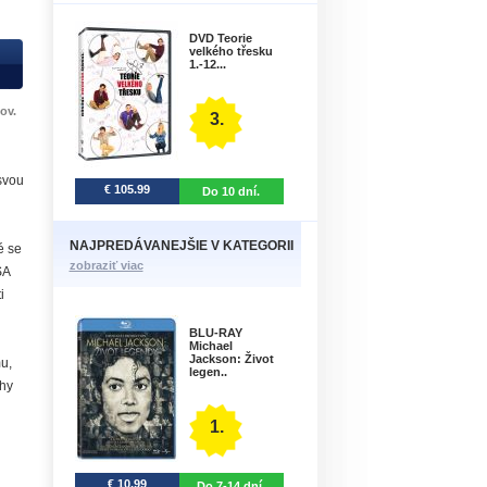
DVD Teorie
velkého třesku
1.-12...
ov.
3.
 svou
€ 105.99
Do 10 dní.
NAJPREDÁVANEJŠIE V KATEGORII
é se
zobraziť viac
SA
i
BLU-RAY
Michael
Jackson: Život
u,
legen..
thy
1.
€ 10.99
Do 7-14 dní.