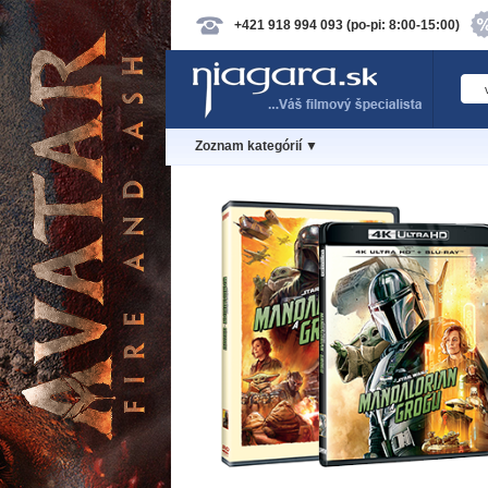
+421 918 994 093 (po-pi: 8:00-15:00)
Zoznam kategórií ▼