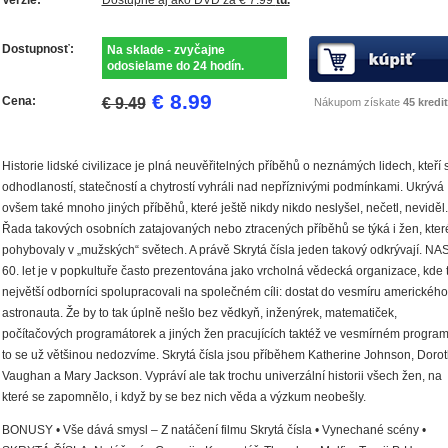
Dostupnosť:
Na sklade - zvyčajne
odosielame do 24 hodín.
€ 8.99
Cena:
€ 9.49
Nákupom získate
45 kredit
Historie lidské civilizace je plná neuvěřitelných příběhů o neznámých lidech, kteří
odhodlaností, statečností a chytrostí vyhráli nad nepříznivými podmínkami. Ukrývá
ovšem také mnoho jiných příběhů, které ještě nikdy nikdo neslyšel, nečetl, neviděl.
Řada takových osobních zatajovaných nebo ztracených příběhů se týká i žen, kter
pohybovaly v „mužských“ světech. A právě Skrytá čísla jeden takový odkrývají. NA
60. let je v popkultuře často prezentována jako vrcholná vědecká organizace, kde t
největší odborníci spolupracovali na společném cíli: dostat do vesmíru amerického
astronauta. Že by to tak úplně nešlo bez vědkyň, inženýrek, matematiček,
počítačových programátorek a jiných žen pracujících taktéž ve vesmírném program
to se už většinou nedozvíme. Skrytá čísla jsou příběhem Katherine Johnson, Doro
Vaughan a Mary Jackson. Vypráví ale tak trochu univerzální historii všech žen, na
které se zapomnělo, i když by se bez nich věda a výzkum neobešly.
BONUSY • Vše dává smysl – Z natáčení filmu Skrytá čísla • Vynechané scény •