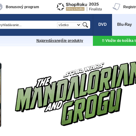
Bonusový program
Registr
DVD
Blu-Ray
Najpredávanejšie produkty
!! Vložte do košíka