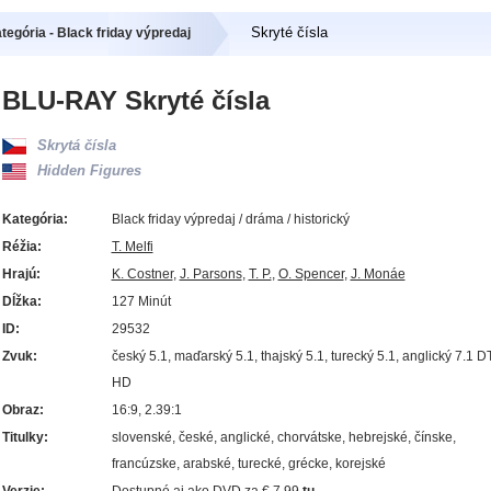
Skryté čísla
tegória - Black friday výpredaj
BLU-RAY Skryté čísla
Skrytá čísla
Hidden Figures
Kategória:
Black friday výpredaj / dráma / historický
Réžia:
T. Melfi
Hrajú:
K. Costner
,
J. Parsons
,
T. P.
,
O. Spencer
,
J. Monáe
Dĺžka:
127 Minút
ID:
29532
Zvuk:
český 5.1, maďarský 5.1, thajský 5.1, turecký 5.1, anglický 7.1 D
HD
Obraz:
16:9, 2.39:1
Titulky:
slovenské, české, anglické, chorvátske, hebrejské, čínske,
francúzske, arabské, turecké, grécke, korejské
Verzie:
Dostupné aj ako DVD za € 7.99
tu.