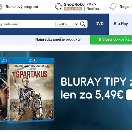
Bonusový program
Registr
DVD
Blu-Ray
Najpredávanejšie produkty
!! Vložte do košíka