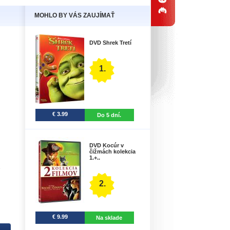
MOHLO BY VÁS ZAUJÍMAŤ
DVD Shrek Tretí
1.
€ 3.99
Do 5 dní.
DVD Kocúr v
čižmách kolekcia
1.+..
1
2.
€ 9.99
Na sklade