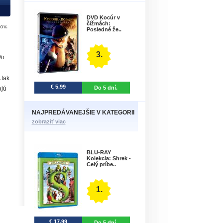
DVD Kocúr v
čižmách:
ov.
Posledné že..
3.
Vo
 tak
€ 5.99
Do 5 dní.
ajú
NAJPREDÁVANEJŠIE V KATEGORII
zobraziť viac
BLU-RAY
Kolekcia: Shrek -
Celý príbe..
1.
€ 17.99
Do 5 dní.