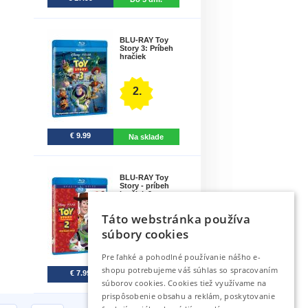
BLU-RAY Toy
Story 3: Príbeh
hračiek
2.
€ 9.99
Na sklade
BLU-RAY Toy
Story - príbeh
hračiek 2..
Táto webstránka používa
3.
súbory cookies
Pre ľahké a pohodlné používanie nášho e-
shopu potrebujeme váš súhlas so spracovaním
€ 7.99
Na sklade
súborov cookies. Cookies tiež využívame na
prispôsobenie obsahu a reklám, poskytovanie