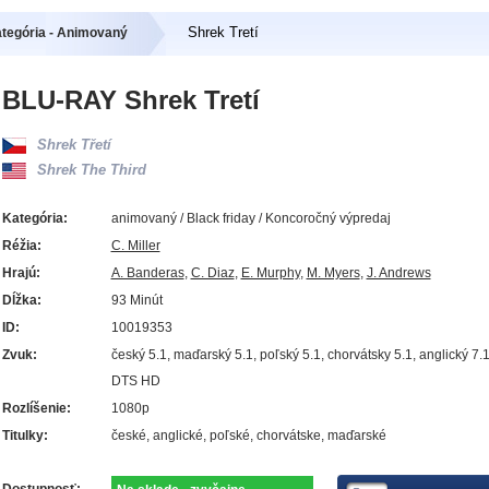
Shrek Tretí
tegória - Animovaný
BLU-RAY Shrek Tretí
Shrek Třetí
Shrek The Third
Kategória:
animovaný / Black friday / Koncoročný výpredaj
Réžia:
C. Miller
Hrajú:
A. Banderas
,
C. Diaz
,
E. Murphy
,
M. Myers
,
J. Andrews
Dĺžka:
93 Minút
ID:
10019353
Zvuk:
český 5.1, maďarský 5.1, poľský 5.1, chorvátsky 5.1, anglický 7.
DTS HD
Rozlíšenie:
1080p
Titulky:
české, anglické, poľské, chorvátske, maďarské
Dostupnosť: