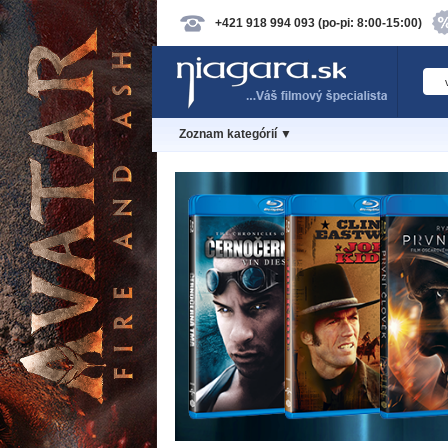
+421 918 994 093 (po-pi: 8:00-15:00)
Zoznam kategórií ▼