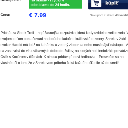
Na sklade - zvyčajne
odosielame do 24 hodín.
€ 7.99
Cena:
Nákupom získate
40 kredit
Prichádza Shrek Tretí – najúžasnejšia rozprávka, která kedy uvidela svetlo sveta. 
svojom treťom pokračovaní nadobúda skutočne kráľovské rozmery. Shrekov žabí
svokor Harold má totiž na kahánku a zelený zlobor za neho musí nájsť nástupcu. A
sa zase vrhá do víru zábavných dobrodružstiev, na ktorých ho i tentokrát sprevádz
Oslík s Kocúrom v čižmách. K nim sa pridávajú noví hrdinovia... Presvečte sa na
vlastné oči o tom, že v Shrekovom príbehu čaká každého šťastie až do smrti!