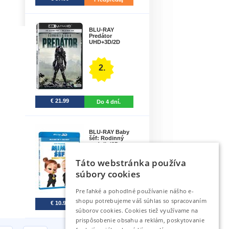
BLU-RAY
Predátor
UHD+3D/2D
2.
€ 21.99
Do 4 dní.
BLU-RAY Baby
šéf: Rodinný
podnik (2D..
Táto webstránka používa
3.
súbory cookies
Pre ľahké a pohodlné používanie nášho e-
shopu potrebujeme váš súhlas so spracovaním
€ 10.99
Do 4 dní.
súborov cookies. Cookies tiež využívame na
prispôsobenie obsahu a reklám, poskytovanie