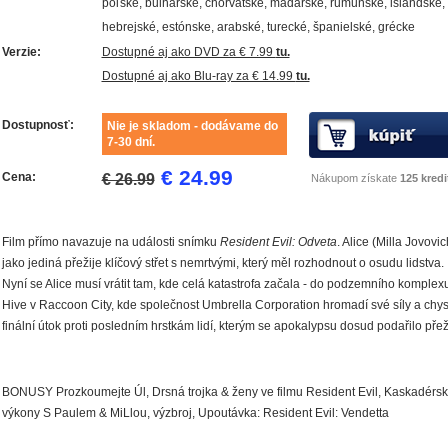
poľské, bulharské, chorvátske, maďarské, rumunské, islandské,
hebrejské, estónske, arabské, turecké, španielské, grécke
Verzie:
Dostupné aj ako DVD za € 7.99
tu.
Dostupné aj ako Blu-ray za € 14.99
tu.
Dostupnosť:
Nie je skladom - dodávame do
7-30 dní.
€ 24.99
Cena:
€ 26.99
Nákupom získate
125 kredi
Film přímo navazuje na události snímku
Resident Evil: Odveta
. Alice (
Milla Jovovic
jako jediná přežije klíčový střet s nemrtvými, který měl rozhodnout o osudu lidstva.
Nyní se Alice musí vrátit tam, kde celá katastrofa začala - do podzemního komplex
Hive v Raccoon City, kde společnost Umbrella Corporation hromadí své síly a chys
finální útok proti posledním hrstkám lidí, kterým se apokalypsu dosud podařilo přeží
BONUSY Prozkoumejte Úl, Drsná trojka & ženy ve filmu Resident Evil, Kaskadérs
výkony S Paulem & MiLlou, výzbroj, Upoutávka: Resident Evil: Vendetta