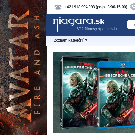
+421 918 994 093 (po-pi: 8:00-15:00)
Zoznam kategórií ▼