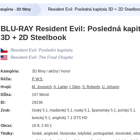
Resident Evil: Posledná kapitola 3D + 2D Steelbo
tegória - 3D filmy
BLU-RAY Resident Evil: Posledná kapi
3D + 2D Steelbook
Resident Evil: Poslední kapitola
Resident Evil: The Final Chapter
Kategória:
3D filmy / akčný / horor
Réžia:
P. W.S.
Hrajú:
M. Jovovich
,
A. Larter
,
I. Glen
,
S. Roberts
,
U. Johann
Dĺžka:
107 Minút
ID:
29236
Zvuk:
český 5.1, maďarský 5.1, ruský 5.1, španielsky 5.1, poľský 5.1,
turecký 5.1, anglický 7.1 DTS HD
Obraz:
16:9, 2.40:1
Titulky:
české, anglické, litvianske, lotyšské, portugalské, slovinské, srb