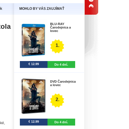
ok
MOHLO BY VÁS ZAUJÍMAŤ
BLU-RAY
tola
Čarodejnica a
lovec
1.
€ 12.99
Do 4 dní.
DVD Čarodejnica
a lovec
2.
€ 12.99
Do 4 dní.
ské,