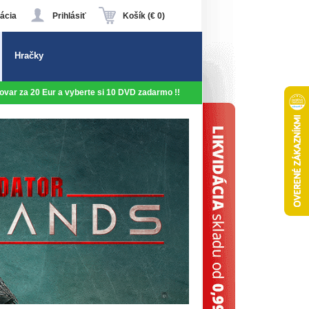
ácia
Prihlásiť
Košík (€ 0)
Hračky
 tovar za 20 Eur a vyberte si 10 DVD zadarmo !!