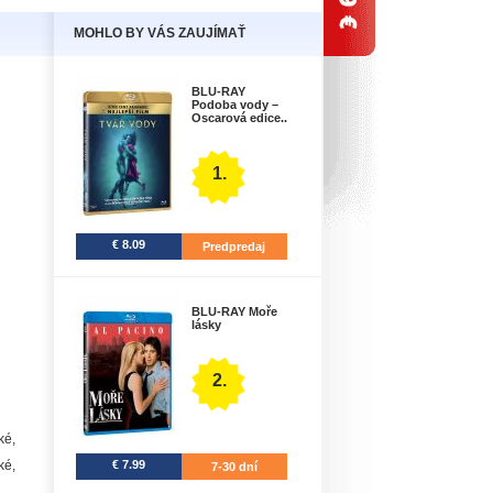
MOHLO BY VÁS ZAUJÍMAŤ
BLU-RAY
Podoba vody –
Oscarová edice..
1.
€ 8.09
Predpredaj
BLU-RAY Moře
lásky
2.
ké,
€ 7.99
ké,
7-30 dní