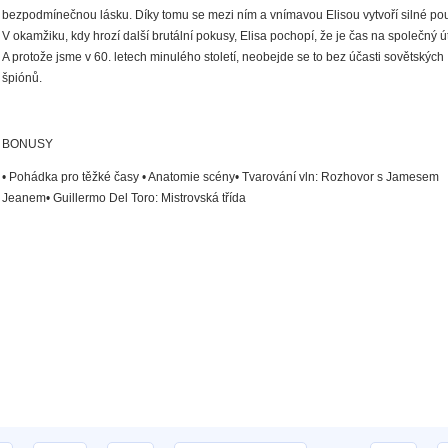
bezpodmínečnou lásku. Díky tomu se mezi ním a vnímavou Elisou vytvoří silné pou
V okamžiku, kdy hrozí další brutální pokusy, Elisa pochopí, že je čas na společný ú
A protože jsme v 60. letech minulého století, neobejde se to bez účasti sovětských
špiónů.
BONUSY
• Pohádka pro těžké časy • Anatomie scény• Tvarování vln: Rozhovor s Jamesem
Jeanem• Guillermo Del Toro: Mistrovská třída