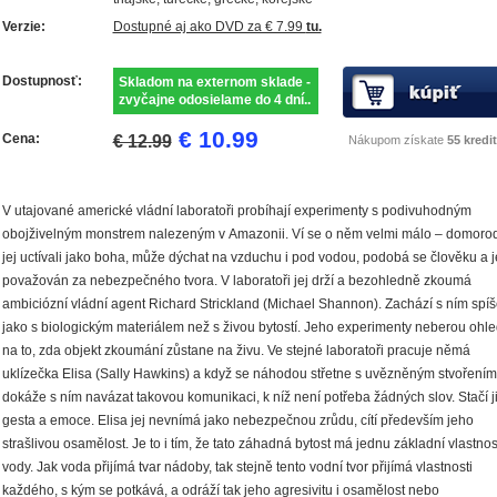
Verzie:
Dostupné aj ako DVD za € 7.99
tu.
Dostupnosť:
Skladom na externom sklade -
zvyčajne odosielame do 4 dní..
€ 10.99
Cena:
€ 12.99
Nákupom získate
55 kredit
V utajované americké vládní laboratoři probíhají experimenty s podivuhodným
obojživelným monstrem nalezeným v Amazonii. Ví se o něm velmi málo – domorod
jej uctívali jako boha, může dýchat na vzduchu i pod vodou, podobá se člověku a j
považován za nebezpečného tvora. V laboratoři jej drží a bezohledně zkoumá
ambiciózní vládní agent Richard Strickland (
Michael Shannon
). Zachází s ním spí
jako s biologickým materiálem než s živou bytostí. Jeho experimenty neberou ohl
na to, zda objekt zkoumání zůstane na živu. Ve stejné laboratoři pracuje němá
uklízečka Elisa (
Sally Hawkins
) a když se náhodou střetne s uvězněným stvořením
dokáže s ním navázat takovou komunikaci, k níž není potřeba žádných slov. Stačí j
gesta a emoce. Elisa jej nevnímá jako nebezpečnou zrůdu, cítí především jeho
strašlivou osamělost. Je to i tím, že tato záhadná bytost má jednu základní vlastnos
vody. Jak voda přijímá tvar nádoby, tak stejně tento vodní tvor přijímá vlastnosti
každého, s kým se potkává, a odráží tak jeho agresivitu i osamělost nebo