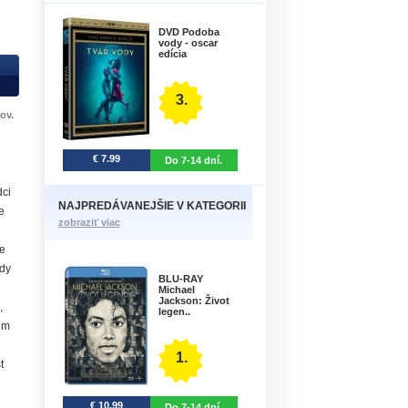
DVD Podoba
vody - oscar
edícia
3.
ov.
€ 7.99
Do 7-14 dní.
ci
NAJPREDÁVANEJŠIE V KATEGORII
e
zobraziť viac
še
edy
BLU-RAY
Michael
Jackson: Život
,
legen..
im
1.
t
€ 10.99
Do 7-14 dní.