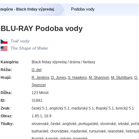
Podoba vody
tegória - Black friday výpredaj
BLU-RAY Podoba vody
Tvář vody
The Shape of Water
Kategória:
Black friday výpredaj / dráma / fantasy
Réžia:
G. del
Hrajú:
R. Jenkins
,
D. Jones
,
S. Hawkins
,
M. Shannon
,
M. Stuhlbarg
,
O.
Spencer
Dĺžka:
123 Minút
ID:
31881
Zvuk:
český 5.1, anglický 5.1, maďarský 5.1, thajský 5.1, turecký 5.1
Obraz:
1.85:1, 16:9
Titulky:
slovenské, české, anglické, portugalské, slovinské, srbské, poľs
bulharské, chorvátske, maďarské, rumunské, islandské, hebrejs
thajské, turecké, grécke, korejské