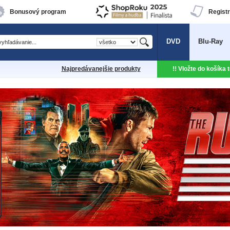
Bonusový program
Registr
DVD
Blu-Ray
Najpredávanejšie produkty
!! Vložte do košíka