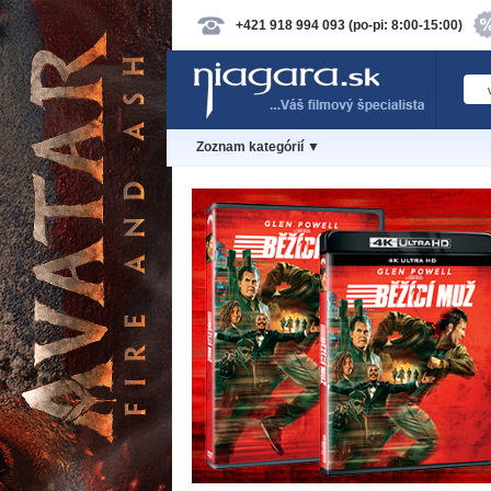
+421 918 994 093 (po-pi: 8:00-15:00)
Zoznam kategórií ▼