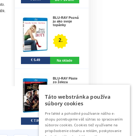
to.
těk.
BLU-RAY Pozná
ju ako svoje
topánky
2.
€ 5.49
Na sklade
BLU-RAY Päste
zo železa
Táto webstránka používa
3.
súbory cookies
Pre ľahké a pohodlné používanie nášho e-
shopu potrebujeme váš súhlas so spracovaním
€ 7.99
Do 4 dní.
súborov cookies. Cookies tiež využívame na
prispôsobenie obsahu a reklám, poskytovanie