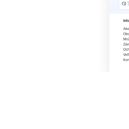
Inf
Ako
Obc
Mož
Zár
Och
Veľ
Kon