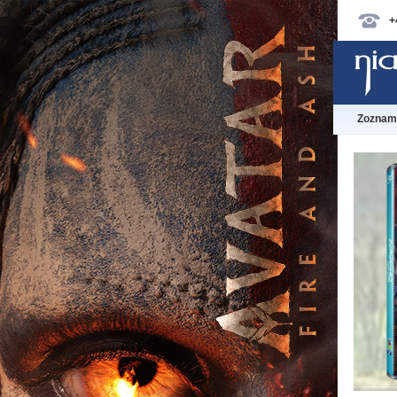
+
Zoznam 