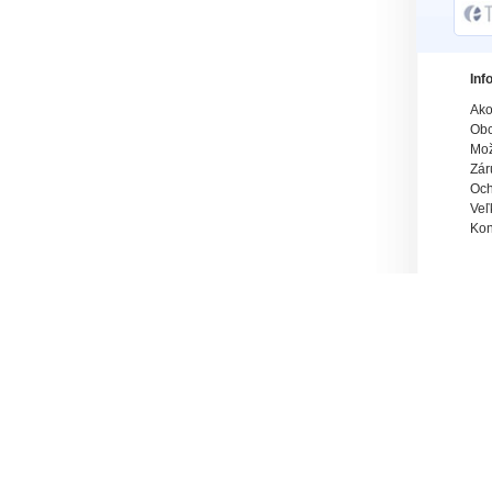
Inf
Ako
Obc
Mož
Zár
Och
Veľ
Kon