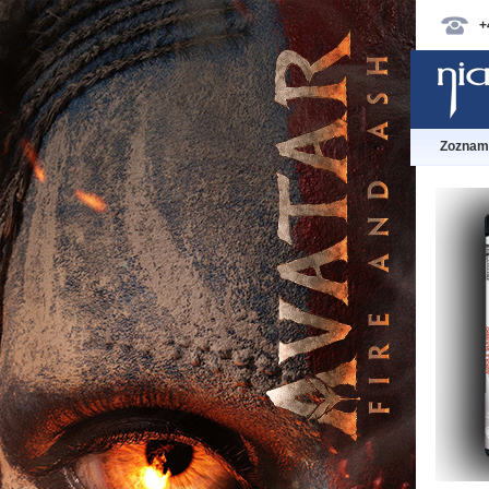
+
Zoznam 