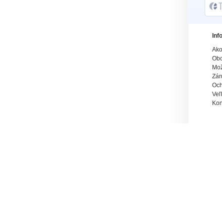
Inf
Ako
Obc
Mož
Zár
Och
Veľ
Kon