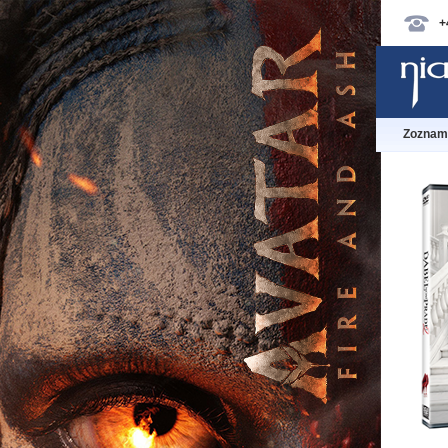
+
Zoznam 