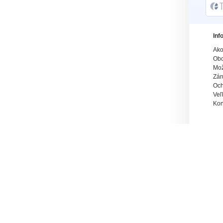
Inf
Ako
Obc
Mož
Zár
Och
Veľ
Kon