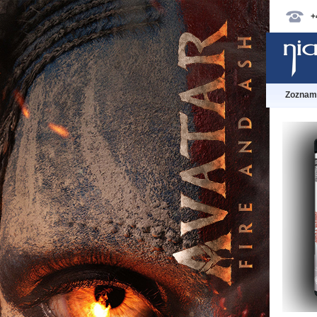
+
Zoznam 