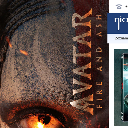
+
Zoznam 