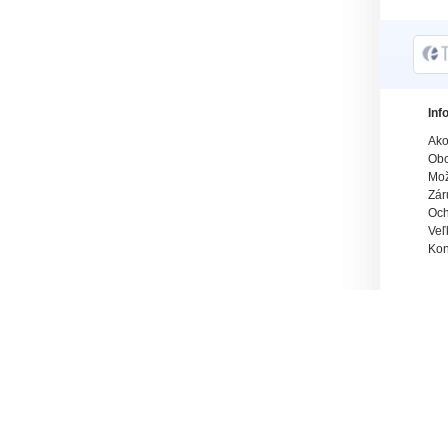
Inf
Ako
Obc
Mož
Zár
Och
Veľ
Kon