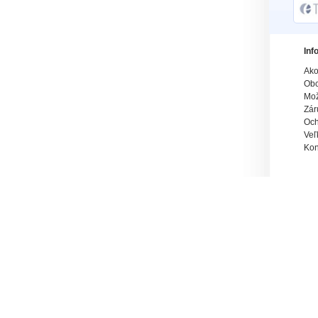
Inf
Ako
Obc
Mož
Zár
Och
Veľ
Kon