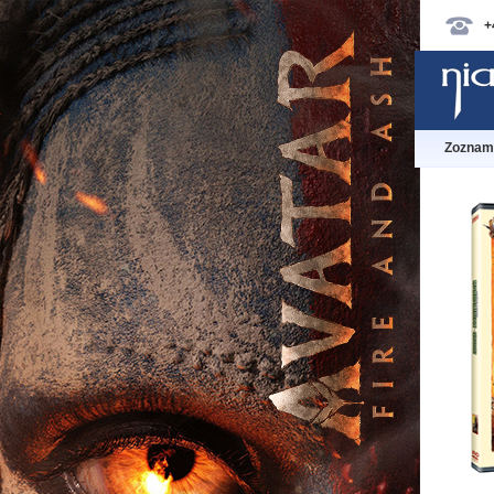
+
Zoznam 