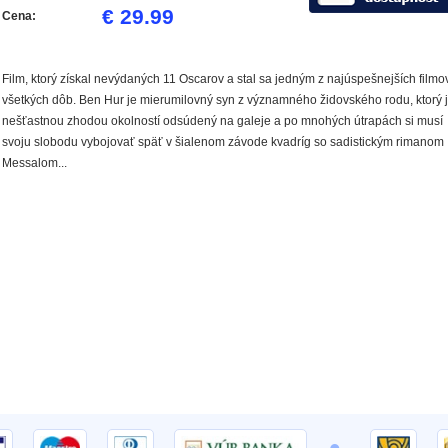
€ 29.99
Cena:
Film, ktorý získal nevýdaných 11 Oscarov a stal sa jedným z najúspešnejších filmo
všetkých dôb. Ben Hur je mierumilovný syn z významného židovského rodu, ktorý 
nešťastnou zhodou okolností odsúdený na galeje a po mnohých útrapách si musí
svoju slobodu vybojovať späť v šialenom závode kvadríg so sadistickým rimanom
Messalom...
•