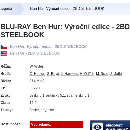
Ben Hur: Výroční edice - 2BD STEELBOOK
tegória -
BLU-RAY Ben Hur: Výroční edice - 2BD
STEELBOOK
Ben Hur: Výroční edice - 2BD STEELBOOK
Ben Hur - 2BD STEELBOOK
Réžia:
W. Wyler
Hrajú:
C. Heston
,
S. Boyd
,
J. Hawkins
,
H. Griffith
,
M. Scott
,
S. Jaffe
Dĺžka:
214 Minút
ID:
35220
Zvuk:
český 5.1, anglický 5.1, španielsky 5.1
Obraz:
16:9
Titulky:
české, anglické
Dostupnosť:
Vypredané..