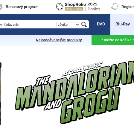
Bonusový program
Registr
DVD
Blu-Ray
Najpredávanejšie produkty
!! Vložte do košíka