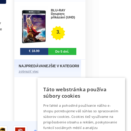
BLU-RAY
Desatero
přikázání (UHD)
v
je
3.
€ 18.99
Do 5 dní.
NAJPREDÁVANEJŠIE V KATEGORII
zobraziť viac
Táto webstránka používa
súbory cookies
Pre ľahké a pohodlné používanie nášho e-
shopu potrebujeme váš súhlas so spracovaním
súborov cookies. Cookies tiež využívame na
prispôsobenie obsahu a reklám, poskytovanie
•
funkcií sociálnych médií a analýzu