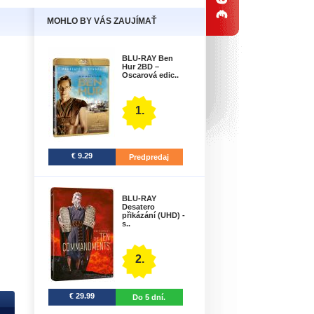
MOHLO BY VÁS ZAUJÍMAŤ
BLU-RAY Ben
Hur 2BD –
Oscarová edic..
1.
€ 9.29
Predpredaj
BLU-RAY
Desatero
přikázání (UHD) -
s..
2.
€ 29.99
Do 5 dní.