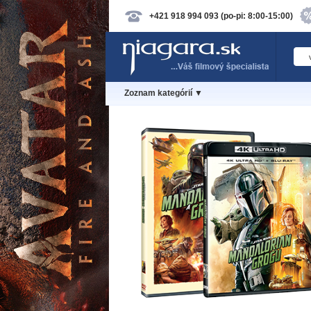
+421 918 994 093 (po-pi: 8:00-15:00)
Zoznam kategórií ▼