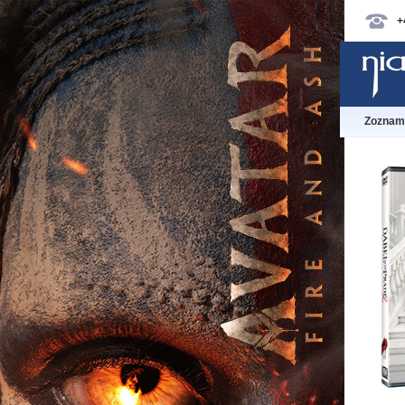
+
Zoznam 