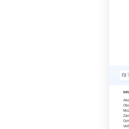
Inf
Ako
Obc
Mož
Zár
Och
Veľ